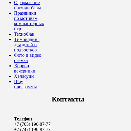
Оформление
и кэнди бары
Праздники
по мотивам
компьютерных
игр
ТехноФан
Тимбилдинг
для детей и
подростков
Фото и видео
съемка
Хоррор
вечеринки
Хэллоуин
Шоу
программы
Контакты
Телефон
+7 (705) 196-87-77
+7 (747) 196-87-77