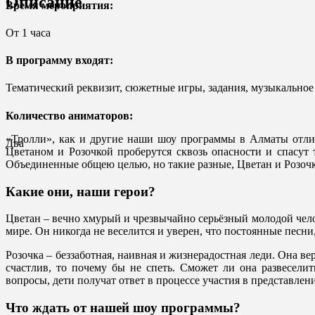
Описание
Время мероприятия:
От 1 часа
В программу входят:
Тематический реквизит, сюжетные игры, задания, музыкально
Количество аниматоров:
«Тролли», как и другие наши шоу программы в Алматы отли
Два
Цветаном и Розочкой проберутся сквозь опасности и спасут 
Объединенные общею целью, но такие разные, Цветан и Розоч
Какие они, наши герои?
Цветан – вечно хмурый и чрезвычайно серьёзный молодой чел
мире. Он никогда не веселится и уверен, что постоянные песн
Розочка – беззаботная, наивная и жизнерадостная леди. Она ве
счастлив, то почему бы не спеть. Сможет ли она развесели
вопросы, дети получат ответ в процессе участия в представлен
Что ждать от нашей шоу программы?