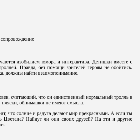
е сопровождение
чаются изобилием юмора и интерактива. Детишки вместе с
троллей. Правда, без помощи зрителей героям не обойтись.
ка, должны найти взаимопонимание.
овек, считающий, что он единственный нормальный тролль в
и, пляски, обнимашки не имеют смысла.
рит, что солнце и радуга делают мир прекрасными. А если ты
ть Цветана? Найдут ли они своих друзей? На эти и другие
ии.