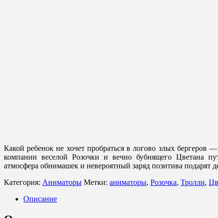
Какой ребенок не хочет пробраться в логово злых бергеров — 
компании веселой Розочки и вечно бубнящего Цветана путе
атмосфера обнимашек и невероятный заряд позитива подарят 
Категория:
Аниматоры
Метки:
аниматоры
,
Розочка
,
Тролли
,
Цв
Описание