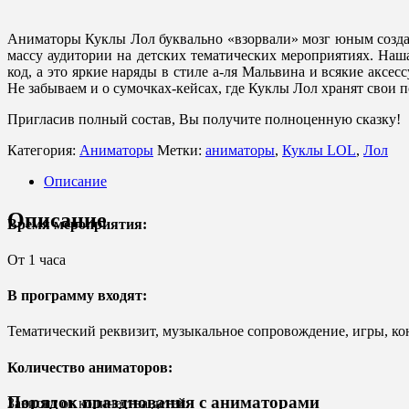
Аниматоры Куклы Лол буквально «взорвали» мозг юным созд
массу аудитории на детских тематических мероприятиях. Наша
код, а это яркие наряды в стиле а-ля Мальвина и всякие аксесс
Не забываем и о сумочках-кейсах, где Куклы Лол хранят свои п
Пригласив полный состав, Вы получите полноценную сказку!
Категория:
Аниматоры
Метки:
аниматоры
,
Куклы LOL
,
Лол
Описание
Описание
Время мероприятия:
От 1 часа
В программу входят:
Тематический реквизит, музыкальное сопровождение, игры, к
Количество аниматоров:
Порядок празднования с аниматорами
Зависит от количества детей