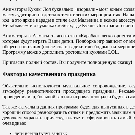
Аниматоры Куклы Лол буквально «взорвали» мозг юным созд
массу аудитории на детских тематических мероприятиях. Наша 
код, а это яркие наряды в стиле а-ля Мальвина и всякие аксессу
Не забываем и о сумочках-кейсах, где Куклы Лол хранят свои п
Аниматоры в Алматы от агентства «Карабас» легко ориентиру
которые будут играть Ваши детки. Подборка игр зависит от мно
общего состояния (после сна в садике или бодрые на меропри
Программу можно дополнить ростовыми куклами LOL.
Пригласив полный состав, Вы получите полноценную сказку!
Факторы качественного праздника
Обязательно используются музыкальное сопровождение, са
атмосферу реалистичности проходящего праздника. Рекоме
проведения игр, большой зал или игровая площадка будут в сам
Так же актуальна данная программа будет для выпускных в д
хороший способ разнообразить отдых и предложить малышам ч
девочкам украсить прическу, платье и сформировать самый 
очевидные:
дети всегда будут заняты;