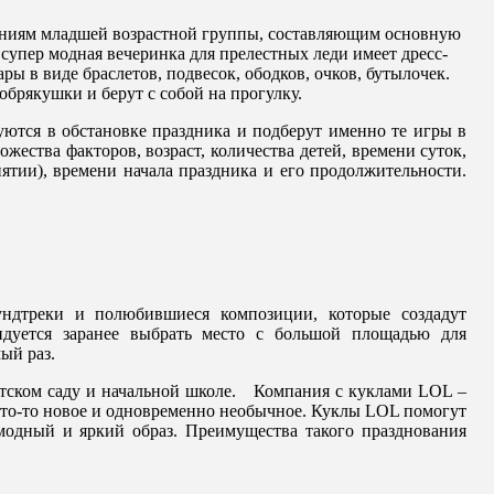
аниям младшей возрастной группы, составляющим основную
супер модная вечеринка для прелестных леди имеет дресс-
ары в виде браслетов, подвесок, ободков, очков, бутылочек.
обрякушки и берут с собой на прогулку.
ются в обстановке праздника и подберут именно те игры в
жества факторов, возраст, количества детей, времени суток,
ятии), времени начала праздника и его продолжительности.
ундтреки и полюбившиеся композиции, которые создадут
ндуется заранее выбрать место с большой площадью для
ый раз.
етском саду и начальной школе. Компания с куклами LOL –
то-то новое и одновременно необычное. Куклы LOL помогут
модный и яркий образ. Преимущества такого празднования