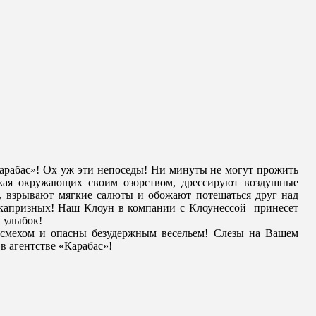
арабас»! Ох уж эти непоседы! Ни минуты не могут прожить
ражая окружающих своим озорством, дрессируют воздушные
, взрывают мягкие салюты и обожают потешаться друг над
капризных! Наш Клоун в компании с Клоунессой принесет
ции, яркие краски и море улыбок!
м и опасны безудержным весельем! Слезы на Вашем
 в агентстве «Карабас»!