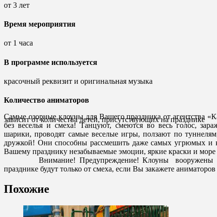
от 3 лет
Время мероприятия
от 1 часа
В программе используется
красочный реквизит и оригинальная музыка
Количество аниматоров
Самые озорные клоуны для Вашего праздника от агентства «К
зависит от количества детей, присутствующих на празднике
без веселья и смеха! Танцуют, смеются во весь голос, за
шарики, проводят самые веселые игры, ползают по туннелям
дружкой! Они способны рассмешить даже самых угрюмых и 
Вашему празднику незабываемые эмо
Внимание! Предупреждение! Клоуны вооружены смехо
празднике будут только от смеха, если Вы закажете аниматоров
Похожие