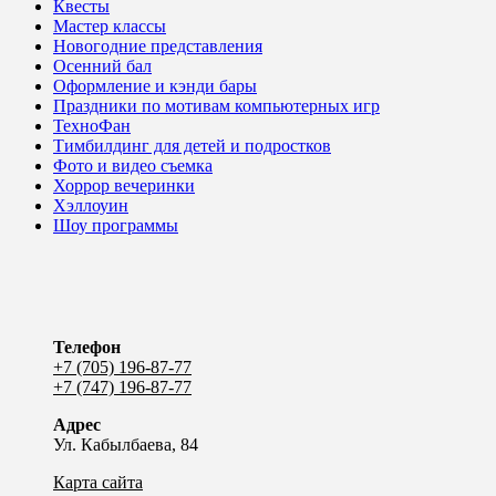
Квесты
Мастер классы
Новогодние представления
Осенний бал
Оформление и кэнди бары
Праздники по мотивам компьютерных игр
ТехноФан
Тимбилдинг для детей и подростков
Фото и видео съемка
Хоррор вечеринки
Хэллоуин
Шоу программы
Телефон
+7 (705) 196-87-77
+7 (747) 196-87-77
Адрес
Ул. Кабылбаева, 84
Карта сайта