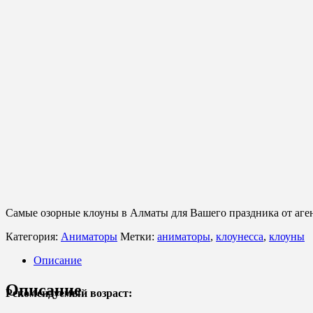
Самые озорные клоуны в Алматы для Вашего праздника от аген
Категория:
Аниматоры
Метки:
аниматоры
,
клоунесса
,
клоуны
Описание
Описание
Рекомендуемый возраст: