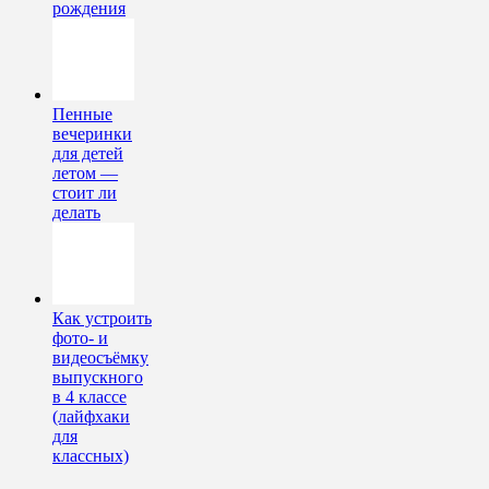
рождения
Пенные
вечеринки
для детей
летом —
стоит ли
делать
Как устроить
фото- и
видеосъёмку
выпускного
в 4 классе
(лайфхаки
для
классных)