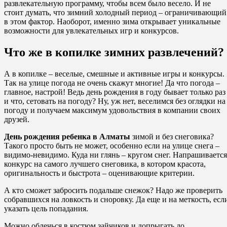
развлекательную программу, чтобы всем было весело. И не
стоит думать, что зимний холодный период – ограничивающий
в этом фактор. Наоборот, именно зима открывает уникальные
возможности для увлекательных игр и конкурсов.
Что же в копилке зимних развлечений?
А в копилке – веселые, смешные и активные игры и конкурсы.
Так на улице погода не очень скажут многие! Да что погода –
главное, настрой! Ведь день рождения в году бывает только раз
и что, сетовать на погоду? Ну, уж нет, веселимся без оглядки на
погоду и получаем максимум удовольствия в компании своих
друзей.
День рождения ребенка в Алматы
зимой и без снеговика?
Такого просто быть не может, особенно если на улице снега –
видимо-невидимо. Куда ни глянь – кругом снег. Напрашивается
конкурс на самого лучшего снеговика, в котором красота,
оригинальность и быстрота – оценивающие критерии.
А кто сможет забросить подальше снежок? Надо же проверить
собравшихся на ловкость и сноровку. Да еще и на меткость, есл
указать цель попадания.
Можно облечься в костюм зайчиков и допрыгать до