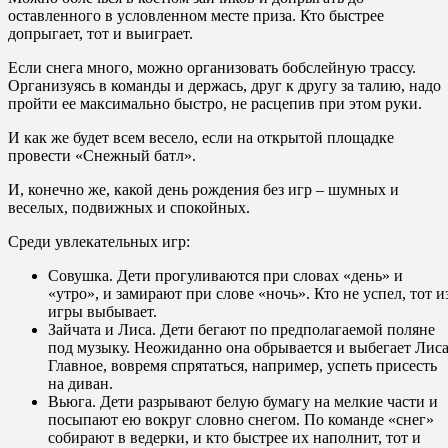
оставленного в условленном месте приза. Кто быстрее
допрыгает, тот и выиграет.
Если снега много, можно организовать бобслейную трассу.
Организуясь в команды и держась, друг к другу
за талию, надо
пройти ее максимально быстро, не расцепив при этом руки.
И как же будет всем весело, если на открытой площадке
провести «Снежный батл».
И, конечно же, какой день рождения без игр – шумных и
веселых, подвижных и спокойных.
Среди увлекательных игр:
Совушка. Дети прогуливаются при словах «день» и
«утро», и замирают при слове «ночь». Кто не успел, тот и
игры выбывает.
Зайчата и Лиса. Дети бегают по предполагаемой поляне
под музыку. Неожиданно она обрывается и выбегает Лиса
Главное, вовремя спрятаться, например, успеть присесть
на диван.
Вьюга. Дети разрывают белую бумагу на мелкие части и
посыпают ею вокруг словно снегом. По команде «снег»
собирают в ведерки, и кто быстрее их наполнит, тот и