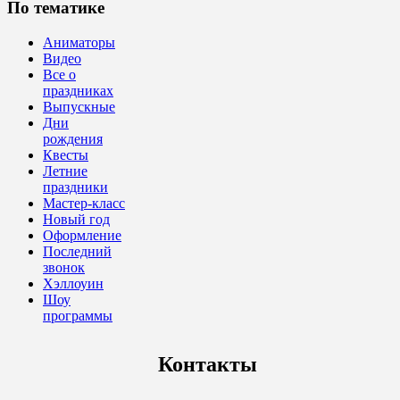
По тематике
Аниматоры
Видео
Все о
праздниках
Выпускные
Дни
рождения
Квесты
Летние
праздники
Мастер-класс
Новый год
Оформление
Последний
звонок
Хэллоуин
Шоу
программы
Контакты