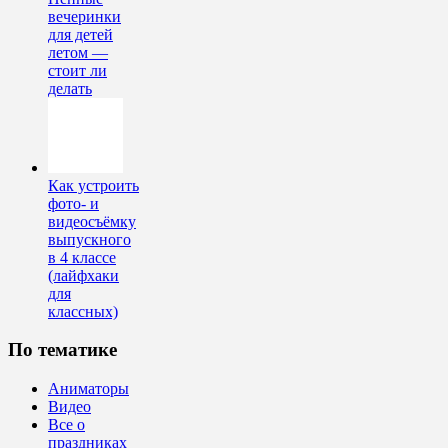
вечеринки
для детей
летом —
стоит ли
делать
Как устроить
фото- и
видеосъёмку
выпускного
в 4 классе
(лайфхаки
для
классных)
По тематике
Аниматоры
Видео
Все о
праздниках