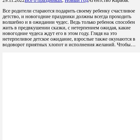
29.11.2022
Все о праздниках
,
Новый год
Агентство Карабас
Все родители стараются подарить своему ребенку счастливое
детство, и новогодние праздники должны всегда проходить
волшебно и в ожидании чудес. Ведь только ребенок способен
жить в предвкушении сказки, с нетерпением ожидая, какие
новогодние чудеса ждут его в этом году. Глядя на это
нетерпеливое детское ожидание, взрослые также окунаются в
водоворот приятных хлопот и исполнения желаний. Чтобы…