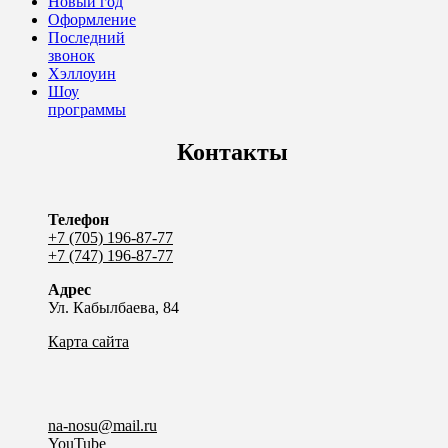
Новый год
Оформление
Последний
звонок
Хэллоуин
Шоу
программы
Контакты
Телефон
+7 (705) 196-87-77
+7 (747) 196-87-77
Адрес
Ул. Кабылбаева, 84
Карта сайта
na-nosu@mail.ru
YouTube