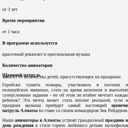
от 3 лет
Время мероприятия
от 1 часа
В программе используется
красочный реквизит и оригинальная музыка
Количество аниматоров
Щенячий патруль
зависит от количества детей, присутствующих на празднике
Геройски тушить пожары, участвовать в погонях н
полицейских машинах, стать на время шпионом и выполнят
суперсложные задания – не об этом ли втайне мечтает кажд
ребенок? Эта мечта может стать вполне реальной, если н
праздник малыша прибудет самый настоящий
щенячи
патруль Алматы
во главе со своим командиром Зик Рейдером.
Наши
аниматоры в Алматы
устроят грандиозный
праздник н
день рождения
в стиле горячо любимого детьми мультфиль