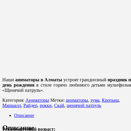
Наши
аниматоры в Алматы
устроят грандиозный
праздник н
день рождения
в стиле горячо любимого детьми мультфиль
«Щенячий патруль».
Категория:
Аниматоры
Метки:
аниматоры
,
зума
,
Крепыш
,
Маршалл
,
Райдер
,
рокки
,
Скай
,
щенячий патруль
Описание
Описание
Рекомендуемый возраст: