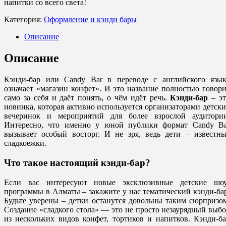
напитки со всего света!
Категория:
Оформление и кэнди бары
Описание
Описание
Кэнди-бар или Candy Bar в переводе с английского язык
означает «магазин конфет». И это название полностью говор
само за себя и даёт понять, о чём идёт речь.
Кэнди-бар
– эт
новинка, которая активно используется организаторами детск
вечеринок и мероприятий для более взрослой аудитории
Интересно, что именно у юной публики формат Candy Ba
вызывает особый восторг. И не зря, ведь дети – известны
сладкоежки.
Что такое настоящий кэнди-бар?
Если вас интересуют новые эксклюзивные детские шоу
программы в Алматы – закажите у нас тематический кэнди-ба
Будьте уверены – детки останутся довольны таким сюрпризо
Создание «сладкого стола» — это не просто незаурядный выб
из нескольких видов конфет, тортиков и напитков. Кэнди-б