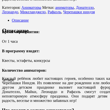
Категория:
Аниматоры
Метки:
аниматоры
,
Донателло
,
Леонардо
,
Микеланджело
,
Рафаэль
,
Черепашки ниндзя
Описание
Описание
Время мероприятия:
От 1 часа
В программу входят:
Квесты, эстафеты, конкурсы
Количество аниматоров:
Каждый ребёнок любит настоящих героев, особенно таких к
Четыре
Черепашки Ниндзя. Их появление на дне рождении или любо
другом детском празднике вызовет настоящий фурор
Донателло, Майки, Леонардо и Рафаэль смогут создат
неповторимую атмосферу праздника. Они подарят детям 
радость, веселье и множество забавных игр!