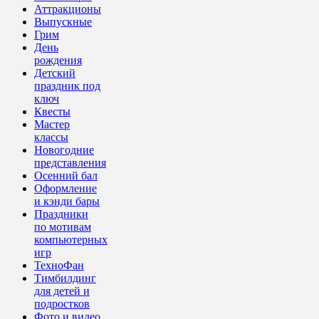
Аттракционы
Выпускные
Грим
День
рождения
Детский
праздник под
ключ
Квесты
Мастер
классы
Новогодние
представления
Осенний бал
Оформление
и кэнди бары
Праздники
по мотивам
компьютерных
игр
ТехноФан
Тимбилдинг
для детей и
подростков
Фото и видео