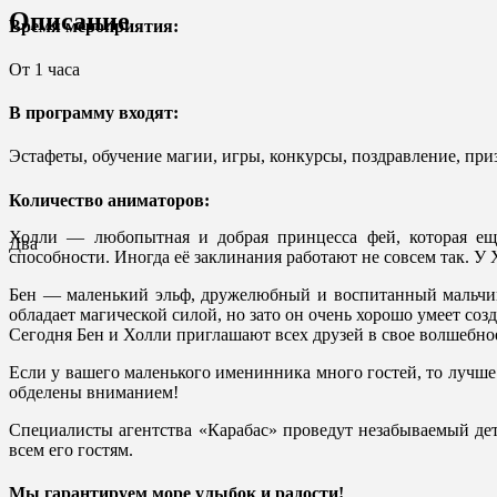
Описание
Время мероприятия:
От 1 часа
В программу входят:
Эстафеты, обучение магии, игры, конкурсы, поздравление, при
Количество аниматоров:
Холли — любопытная и добрая принцесса фей, которая еще
Два
способности. Иногда её заклинания работают не совсем так. У
Бен — маленький эльф, дружелюбный и воспитанный мальчик,
обладает магической силой, но зато он очень хорошо умеет соз
Сегодня Бен и Холли приглашают всех друзей в свое волшебно
Если у вашего маленького именинника много гостей, то лучше 
обделены вниманием!
Специалисты агентства «Карабас» проведут незабываемый де
всем его гостям.
Мы гарантируем море улыбок и радости!