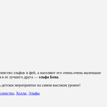
левство эльфов и фей, а населяют его очень-очень маленькие
и
и ее лучшего друга —
эльфа Бена
.
 детское мероприятие на самом высоком уровне!
олевство
,
Холли
,
Эльфы