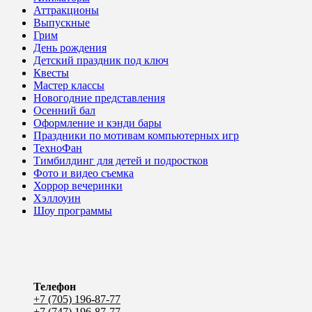
Аттракционы
Выпускные
Грим
День рождения
Детский праздник под ключ
Квесты
Мастер классы
Новогодние представления
Осенний бал
Оформление и кэнди бары
Праздники по мотивам компьютерных игр
ТехноФан
Тимбилдинг для детей и подростков
Фото и видео съемка
Хоррор вечеринки
Хэллоуин
Шоу программы
Телефон
+7 (705) 196-87-77
+7 (747) 196-87-77