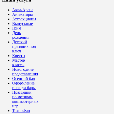
Аква-Арена
Аниматоры
Аттракционы
Выпускные
Грим
День
рождения
Детский
праздник под
ключ
Квесты
Мастер
классы
Новогодние
представления
Осенний бал
Оформление
и кэнди бары
Праздники
по мотивам
компьютерных
игр
ТехноФан