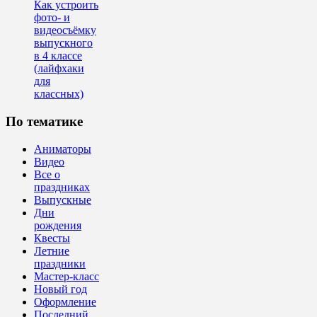
Как устроить
фото- и
видеосъёмку
выпускного
в 4 классе
(лайфхаки
для
классных)
По тематике
Аниматоры
Видео
Все о
праздниках
Выпускные
Дни
рождения
Квесты
Летние
праздники
Мастер-класс
Новый год
Оформление
Последний