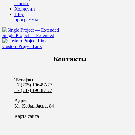
звонок
Хэллоуин
Шоу
программы
Single Project — Extended
Custom Project Link
Контакты
Телефон
+7 (705) 196-87-77
+7 (747) 196-87-77
Адрес
Ул. Кабылбаева, 84
Карта сайта