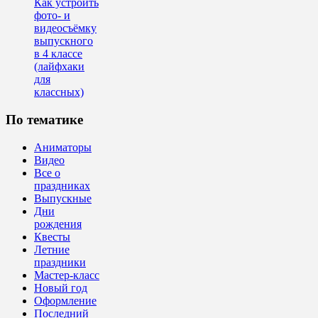
Как устроить
фото- и
видеосъёмку
выпускного
в 4 классе
(лайфхаки
для
классных)
По тематике
Аниматоры
Видео
Все о
праздниках
Выпускные
Дни
рождения
Квесты
Летние
праздники
Мастер-класс
Новый год
Оформление
Последний