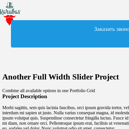
Заказать звон
Another Full Width Slider Project
Combine all available options in one Portfolio Grid
Project Description
Morbi sagittis, sem quis lacinia faucibus, orci ipsum gravida tortor, vel
interdum mi sapien ut justo. Nulla varius consequat magna, id molesti
ipsum volutpat quis. Suspendisse consectetur fringilla luctus. Fusce id
mi diam, non ornare orci. Pellentesque ipsum erat, facilisis ut venenati
eu, sodales vel dolor. Nunc volutpat odio sit amet, consectetur