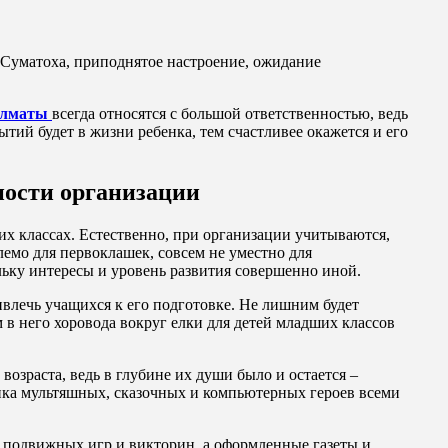
. Суматоха, приподнятое настроение, ожидание
Алматы
всегда относятся с большой ответственностью, ведь
тий будет в жизни ребенка, тем счастливее окажется и его
ности организации
ших классах. Естественно, при организации учитываются,
лемо для первоклашек, совсем не уместно для
льку интересы и уровень развития совершенно иной.
лечь учащихся к его подготовке. Не лишним будет
в него хоровода вокруг елки для детей младших классов
возраста, ведь в глубине их души было и остается –
ика мультяшных, сказочных и компьютерных героев всеми
 подвижных игр и викторин, а оформленные газеты и