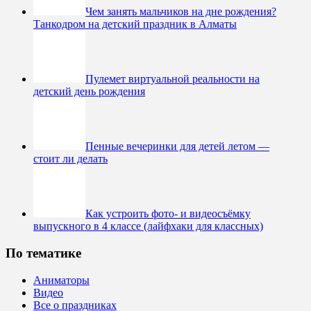
Чем занять мальчиков на дне рождения?
Танкодром на детский праздник в Алматы
Пулемет виртуальной реальности на
детский день рождения
Пенные вечеринки для детей летом —
стоит ли делать
Как устроить фото- и видеосъёмку
выпускного в 4 классе (лайфхаки для классных)
По тематике
Аниматоры
Видео
Все о праздниках