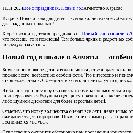
11.11.2024
Все о праздниках
,
Новый год
Агентство Карабас
Встреча Нового года для детей – всегда волнительное событие
долгожданных подарков!
К организации детских праздников на
Новый год в школе в 
что посеешь, то и пожнешь! Чем больше ярких и радостных собы
последующая жизнь.
Новый год в школе в Алматы — особен
Безусловно, в школе дети всегда остаются детьми, даже в стар
прежде всего, возрастные особенности. Что интересно и прием
старшеклассников. Объединить категории не получится, поско
Чтобы праздничное шоу оказалось запоминающимся можно прив
поинтересоваться будущим сценарием праздника, с включением 
либо шумной дискотеки для более взрослых детей.
Отметим, что нотку волшебства оценят все дети, независимо от 
ожидание чудес, сюрпризов. Появление в самый разгар праздн
воспримется «на ура».
Существенно оживится обстановка при проведении конкурсов,