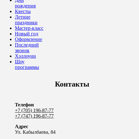
Дни
рождения
Квесты
Летние
праздники
Мастер-класс
Новый год
Оформление
Последний
звонок
Хэллоуин
Шоу
программы
Контакты
Телефон
+7 (705) 196-87-77
+7 (747) 196-87-77
Адрес
Ул. Кабылбаева, 84