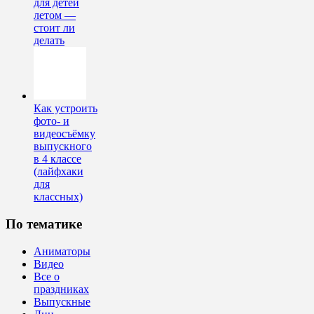
для детей
летом —
стоит ли
делать
Как устроить
фото- и
видеосъёмку
выпускного
в 4 классе
(лайфхаки
для
классных)
По тематике
Аниматоры
Видео
Все о
праздниках
Выпускные