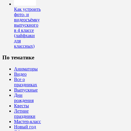
Как устроить
фото- и
видеосъёмку
выпускного
в 4 классе
(лайфхаки
для
классных)
По тематике
Аниматоры
Видео
Все о
праздниках
Выпускные
Дни
рождения
Квесты
Летние
праздники
Мастер-класс
Новый год