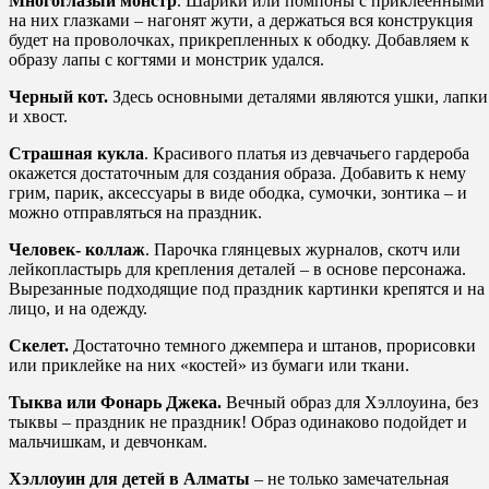
Многоглазый монстр
. Шарики или помпоны с приклеенными
на них глазками – нагонят жути, а держаться вся конструкция
будет на проволочках, прикрепленных к ободку. Добавляем к
образу лапы с когтями и монстрик удался.
Черный кот.
Здесь основными деталями являются ушки, лапки
и хвост.
Страшная кукла
. Красивого платья из девчачьего гардероба
окажется достаточным для создания образа. Добавить к нему
грим, парик, аксессуары в виде ободка, сумочки, зонтика – и
можно отправляться на праздник.
Человек- коллаж
. Парочка глянцевых журналов, скотч или
лейкопластырь для крепления деталей – в основе персонажа.
Вырезанные подходящие под праздник картинки крепятся и на
лицо, и на одежду.
Скелет.
Достаточно темного джемпера и штанов, прорисовки
или приклейке на них «костей» из бумаги или ткани.
Тыква или Фонарь Джека.
Вечный образ для Хэллоуина, без
тыквы – праздник не праздник! Образ одинаково подойдет и
мальчишкам, и девчонкам.
Хэллоуин для детей в Алматы
– не только замечательная