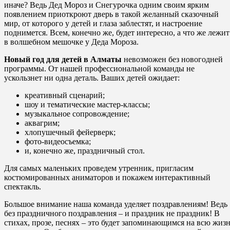
иначе? Ведь Дед Мороз и Снегурочка одним своим ярким
появлением приоткроют дверь в такой желанный сказочный
мир, от которого у детей и глаза заблестят, и настроение
поднимется. Всем, конечно же, будет интересно, а что же лежит
в волшебном мешочке у Деда Мороза.
Новый год для детей в Алматы
невозможен без новогодней
программы. От нашей профессиональной команды не
ускользнет ни одна деталь. Ваших детей ожидает:
креативный сценарий;
шоу и тематические мастер-классы;
музыкальное сопровождение;
аквагрим;
хлопушечный фейерверк;
фото-видеосъемка;
и, конечно же, праздничный стол.
Для самых маленьких проведем утренник, пригласим
костюмированных аниматоров и покажем интерактивный
спектакль.
Большое внимание наша команда уделяет поздравлениям! Ведь
без праздничного поздравления – и праздник не праздник! В
стихах, прозе, песнях – это будет запоминающимся на всю жиз