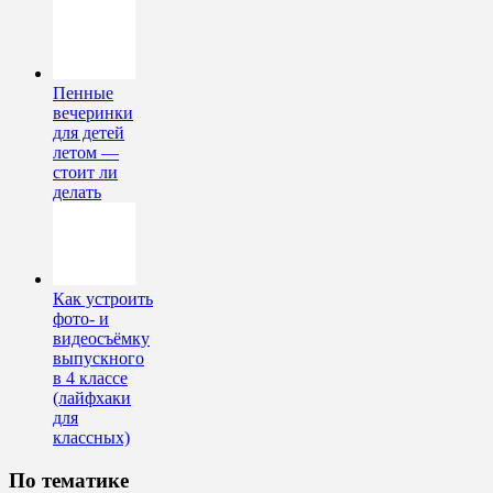
Пенные
вечеринки
для детей
летом —
стоит ли
делать
Как устроить
фото- и
видеосъёмку
выпускного
в 4 классе
(лайфхаки
для
классных)
По тематике