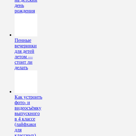
день
рождения
Пенные
вечеринки
для детей
летом —
стоит ли
делать
Как устроить
фото- и
видеосъёмку
выпускного
в 4 классе
(лайфхаки
для
классных)