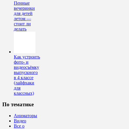
Пенные
вечеринки
для детей
летом —
стоит ли
делать
Как устроить
фото- и
видеосъёмку
выпускного
в 4 классе
(лайфхаки
для
классных)
По тематике
Аниматоры
Видео
Все о