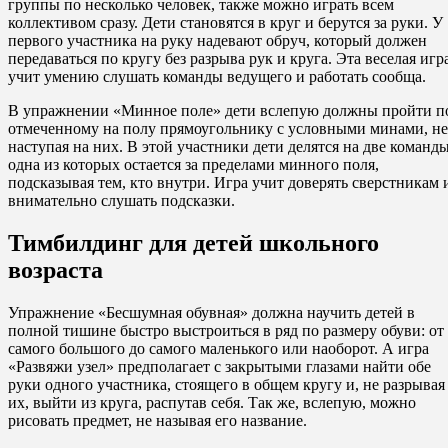
группы по несколько человек, также можно играть всем
коллективом сразу. Дети становятся в круг и берутся за руки. У
первого участника на руку надевают обруч, который должен
передаваться по кругу без разрыва рук и круга. Эта веселая игр
учит умению слушать команды ведущего и работать сообща.
В упражнении «Минное поле» дети вслепую должны пройти п
отмеченному на полу прямоугольнику с условными минами, не
наступая на них. В этой участники дети делятся на две команды
одна из которых остается за пределами минного поля,
подсказывая тем, кто внутри. Игра учит доверять сверстникам 
внимательно слушать подсказки.
Тимбилдинг для детей школьного
возраста
Упражнение «Бесшумная обувная» должна научить детей в
полной тишине быстро выстроиться в ряд по размеру обуви: от
самого большого до самого маленького или наоборот. А игра
«Развяжи узел» предполагает с закрытыми глазами найти обе
руки одного участника, стоящего в общем кругу и, не разрывая
их, выйти из круга, распутав себя. Так же, вслепую, можно
рисовать предмет, не называя его название.