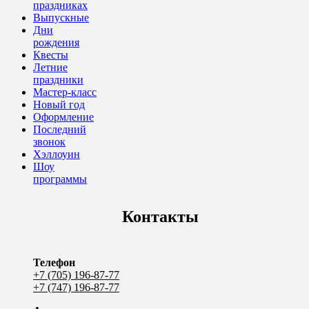
праздниках
Выпускные
Дни
рождения
Квесты
Летние
праздники
Мастер-класс
Новый год
Оформление
Последний
звонок
Хэллоуин
Шоу
программы
Контакты
Телефон
+7 (705) 196-87-77
+7 (747) 196-87-77