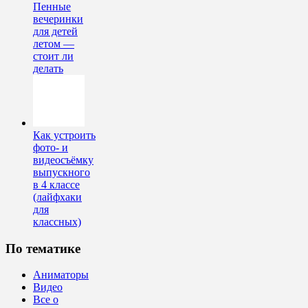
Пенные
вечеринки
для детей
летом —
стоит ли
делать
Как устроить
фото- и
видеосъёмку
выпускного
в 4 классе
(лайфхаки
для
классных)
По тематике
Аниматоры
Видео
Все о