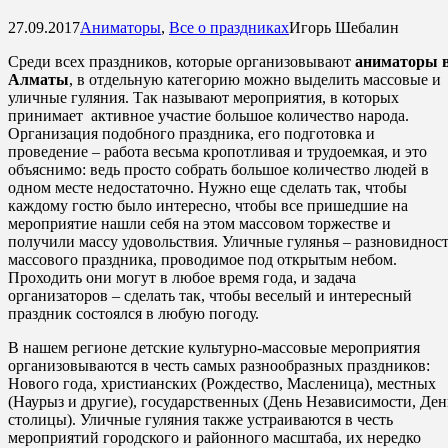
27.09.2017
Аниматоры
,
Все о праздниках
Игорь Шебалин
Среди всех праздников, которые организовывают
аниматоры 
Алматы
, в отдельную категорию можно выделить массовые и
уличные гуляния. Так называют мероприятия, в которых
принимает активное участие большое количество народа.
Организация подобного праздника, его подготовка и
проведение – работа весьма кропотливая и трудоемкая, и это
объяснимо: ведь просто собрать большое количество людей в
одном месте недостаточно. Нужно еще сделать так, чтобы
каждому гостю было интересно, чтобы все пришедшие на
мероприятие нашли себя на этом массовом торжестве и
получили массу удовольствия. Уличные гулянья – разновиднос
массового праздника, проводимое под открытым небом.
Проходить они могут в любое время года, и задача
организаторов – сделать так, чтобы веселый и интересный
праздник состоялся в любую погоду.
В нашем регионе детские культурно-массовые мероприятия
организовываются в честь самых разнообразных праздников:
Нового года, христианских (Рождество, Масленица), местных
(Наурыз и другие), государственных (День Независимости, Ден
столицы). Уличные гуляния также устраиваются в честь
мероприятий городского и районного масштаба, их нередко