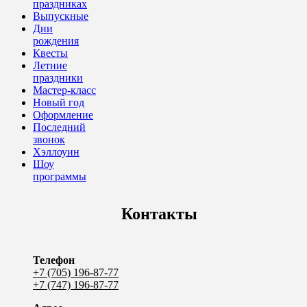
праздниках
Выпускные
Дни
рождения
Квесты
Летние
праздники
Мастер-класс
Новый год
Оформление
Последний
звонок
Хэллоуин
Шоу
программы
Контакты
Телефон
+7 (705) 196-87-77
+7 (747) 196-87-77