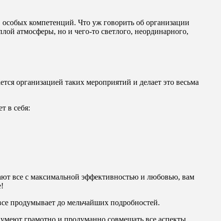
, особых компетенций. Что уж говорить об организации
плой атмосферы, но и чего-то светлого, неординарного,
тся организацией таких мероприятий и делает это весьма
т в себя:
ают все с максимальной эффективностью и любовью, вам
е!
все продумывает до мельчайших подробностей.
 умеют грамотно и продуманно совмещать все аспекты