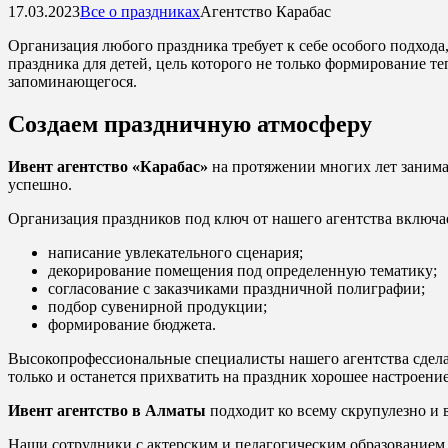
17.03.2023
Все о праздниках
Агентство Карабас
Организация любого праздника требует к себе особого подхода
праздника для детей, цель которого не только формирование те
запоминающегося.
Создаем праздничную атмосферу
Ивент агентство
«Карабас»
на протяжении многих лет занимае
успешно.
Организация праздников под ключ от нашего агентства включае
написание увлекательного сценария;
декорирование помещения под определенную тематику;
согласование с заказчиками праздничной полиграфии;
подбор сувенирной продукции;
формирование бюджета.
Высокопрофессиональные специалисты нашего агентства сдел
только и останется прихватить на праздник хорошее настроени
Ивент агентство в Алматы
подходит ко всему скрупулезно и 
Наши сотрудники с актерским и педагогическим образованием